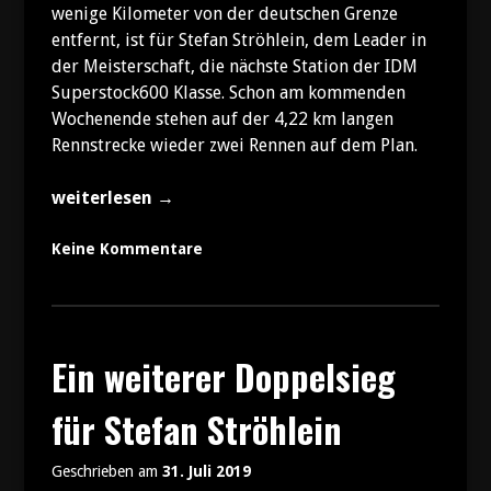
wenige Kilometer von der deutschen Grenze
entfernt, ist für Stefan Ströhlein, dem Leader in
der Meisterschaft, die nächste Station der IDM
Superstock600 Klasse. Schon am kommenden
Wochenende stehen auf der 4,22 km langen
Rennstrecke wieder zwei Rennen auf dem Plan.
„Stefan
weiterlesen
→
Ströhlein
will
Keine Kommentare
weiter
Punkte
sammeln“
Ein weiterer Doppelsieg
für Stefan Ströhlein
Geschrieben am
31. Juli 2019