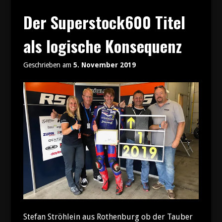
der
Weltelite
Der Superstock600 Titel
am
Start“
als logische Konsequenz
Geschrieben am
5. November 2019
Stefan Ströhlein aus Rothenburg ob der Tauber