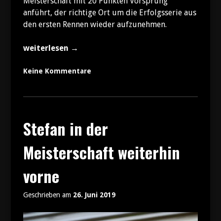
Meisterschaft mit 20 Punkten Vorsprung
anführt, der richtige Ort um die Erfolgsserie aus
den ersten Rennen wieder aufzunehmen.
„Schleiz:
weiterlesen
→
Das
erste
Keine Kommentare
„Heimrennen“
für
Stefan
Ströhlein“
Stefan in der
Meisterschaft weiterhin
vorne
Geschrieben am
26. Juni 2019