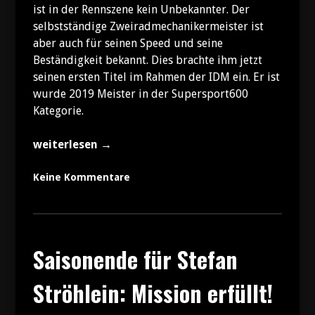
ist in der Rennszene kein Unbekannter. Der
selbstständige Zweiradmechanikermeister ist
aber auch für seinen Speed und seine
Beständigkeit bekannt. Dies brachte ihm jetzt
seinen ersten Titel im Rahmen der IDM ein. Er ist
wurde 2019 Meister in der Supersport600
Kategorie.
„Der
weiterlesen
→
Superstock600
Titel
Keine Kommentare
als
logische
Konsequenz“
Saisonende für Stefan
Ströhlein: Mission erfüllt!