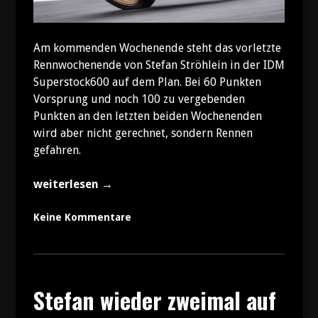
Am kommenden Wochenende steht das vorletzte
Rennwochenende von Stefan Ströhlein in der IDM
Superstock600 auf dem Plan. Bei 60 Punkten
Vorsprung und noch 100 zu vergebenden
Punkten an den letzten beiden Wochenenden
wird aber nicht gerechnet, sondern Rennen
gefahren.
„Titel
weiterlesen
→
ist
möglich,
Keine Kommentare
aber
der
Taschenrechner
bleibt
Stefan wieder zweimal auf
zu