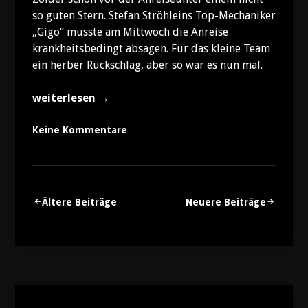
so guten Stern. Stefan Ströhleins Top-Mechaniker
„Gigo“ musste am Mittwoch die Anreise
krankheitsbedingt absagen. Für das kleine Team
ein herber Rückschlag, aber so war es nun mal.
„Stefan
weiterlesen
→
in
der
Keine Kommentare
Meisterschaft
weiterhin
vorne“
Ältere Beiträge
Neuere Beiträge
Beitragsnavigation