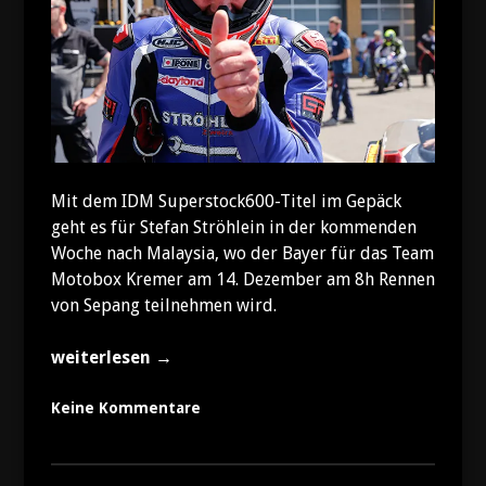
Mit dem IDM Superstock600-Titel im Gepäck
geht es für Stefan Ströhlein in der kommenden
Woche nach Malaysia, wo der Bayer für das Team
Motobox Kremer am 14. Dezember am 8h Rennen
von Sepang teilnehmen wird.
„Stefan
weiterlesen
→
Ströhlein
in
Keine Kommentare
Malaysia
mit