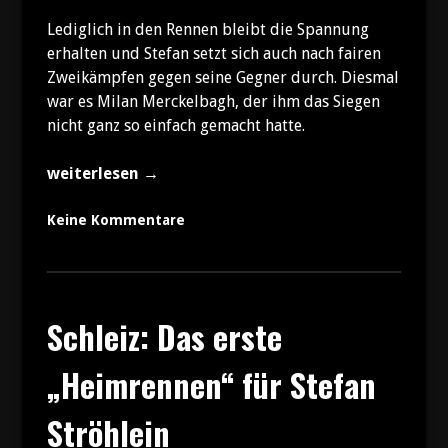
Lediglich in den Rennen bleibt die Spannung
erhalten und Stefan setzt sich auch nach fairen
Zweikämpfen gegen seine Gegner durch. Diesmal
war es Milan Merckelbagh, der ihm das Siegen
nicht ganz so einfach gemacht hatte.
„Ein
weiterlesen
→
weiterer
Doppelsieg
Keine Kommentare
für
Stefan
Ströhlein“
Schleiz: Das erste
„Heimrennen“ für Stefan
Ströhlein