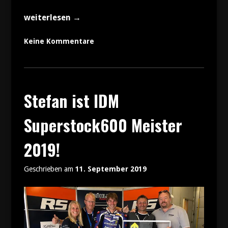
„Saisonende
weiterlesen
→
für
Stefan
Keine Kommentare
Ströhlein:
Mission
erfüllt!“
Stefan ist IDM
Superstock600 Meister
2019!
Geschrieben am
11. September 2019