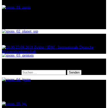
Impressionen
Suche
Suche nach:
Senden
Letztes Rennen
Hockenheim Superstock600 14. Lauf
1.
Jan Schmidt
2.
Paul Fröde