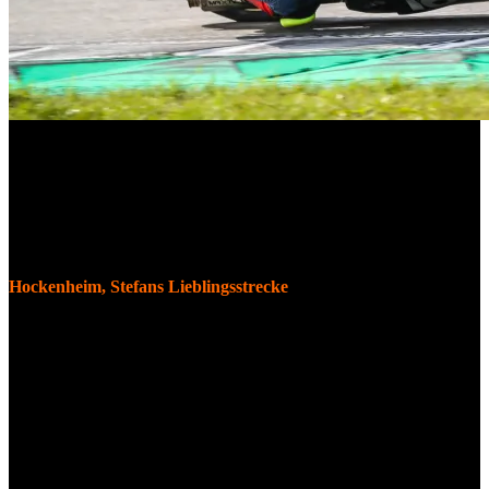
Drei Siege aus den letzten vier Rennen, das ist die Bilanz von Stefan
Ströhlein vor dem Finale der IDM Superstock600 Klasse am
kommenden Wochenende in Hockenheim. Da ist es klar, dass er die
Saison auf seiner Heimstrecke mit einem schönen Ergebnis
abschließen möchte. Schließlich liegt der Titel des Vizemeisters
noch in Reichweite.
Hockenheim, Stefans Lieblingsstrecke
Der selbstständige Zweiradmechanikermeister ist für die letzten
beiden Rennen bestens vorbereitet und top motiviert. Schließlich
kennt er den Hockenheimring besser als jede andere Rennstrecke.
Hier weiß er ganz genau wie er sein Motorrad abstimmen muss und
wo man die Gegner am besten überholen kann. Stefan äußert sich
über das Finale auf seiner Heimstrecke wie folgt: „In Hockenheim
fühle ich mich wie daheim. Ich glaube ich habe auf keiner
Rennstrecke so viele Runden abgespult wie in Hockenheim. Da
funktioniert das Motorrad super und die Fans und Freunde sind zur
Unterstützung vor Ort. Ich freue mich riesig auf das Wochenende.