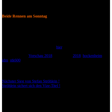
Es wäre natürlich toll, wenn ich die Saison mit einem schönen
Ergebnis beenden könnte.“
Beide Rennen am Sonntag
Wie sonst auch beginnt das Wochenende am Freitag mit den freien
Trainings. Am Samstag werden die beiden Qualifyings wie immer
über die Startaufstellung entscheiden. Am Sonntag findet das erste
Rennen um 10:50 Uhr statt, bevor das letzte Rennen der Saison um
14:55 Uhr startet. The race is on !
Weitere Infos zum Rennen gibt es
hier
.
Veröffentlicht in
Vorschau 2018
Markiert mit
2018
,
hockenheim
,
idm
,
stk600
Beitragsnavigation
Nächster Sieg von Stefan Ströhlein !
Ströhlein sichert sich den Vize-Titel !
Schreibe einen Kommentar
Deine E-Mail-Adresse wird nicht veröffentlicht.
Erforderliche
Felder sind mit
*
markiert