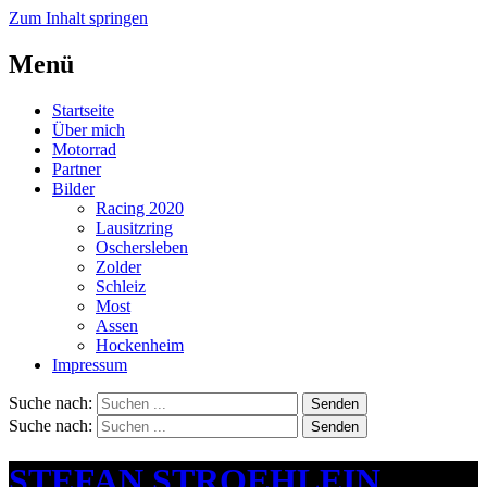
Zum Inhalt springen
Menü
Startseite
Über mich
Motorrad
Partner
Bilder
Racing 2020
Lausitzring
Oschersleben
Zolder
Schleiz
Most
Assen
Hockenheim
Impressum
Suche nach:
Senden
Suche nach:
Senden
STEFAN STROEHLEIN