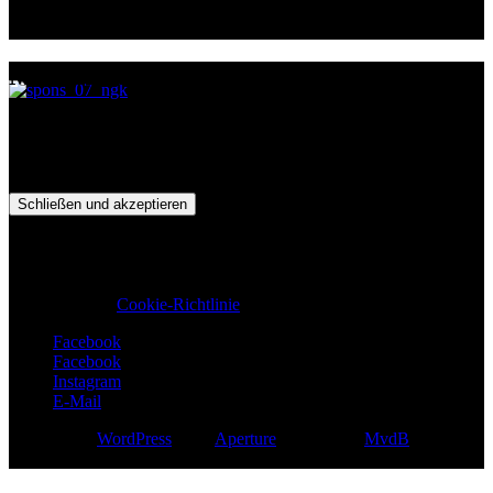
3.
Per Behmer
12.
Stefan Ströhlein
Meisterschaftstand
1.
Stefan Ströhlein (Meister)
214 Pkt.
2.
Jan Schmidt
205 Pkt.
3.
Paul Fröde
174 Pkt.
Datenschutz & Cookies: Diese Website verwendet Cookies. Wenn
du die Website weiterhin nutzt, stimmst du der Verwendung von
Cookies zu.
Weitere Informationen, beispielsweise zur Kontrolle von Cookies,
findest du hier:
Cookie-Richtlinie
Facebook
Facebook
Instagram
E-Mail
Powered by
WordPress
|
Das
Aperture
Theme von
MvdB
STEFAN STROEHLEIN | Racing with passion !