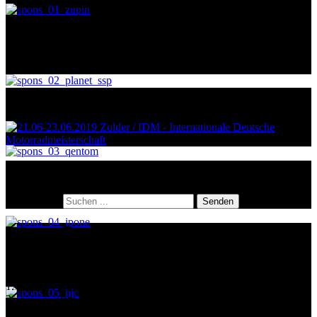
Impressionen
Suche
Suche nach:
Senden
Letztes Rennen
Hockenheim Superstock600 14. Lauf
1.
Jan Schmidt
2.
Paul Fröde
3.
Per Behmer