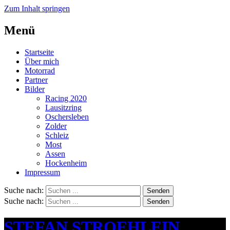
Zum Inhalt springen
Menü
Startseite
Über mich
Motorrad
Partner
Bilder
Racing 2020
Lausitzring
Oschersleben
Zolder
Schleiz
Most
Assen
Hockenheim
Impressum
Suche nach:
Senden
Suche nach:
Senden
STEFAN STROEHLEIN